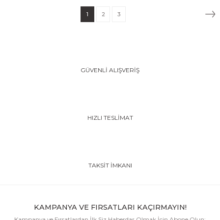
1
2
3
GÜVENLİ ALIŞVERİŞ
HIZLI TESLİMAT
TAKSİT İMKANI
KAMPANYA VE FIRSATLARI KAÇIRMAYIN!
Kampanya ve Fırsatlardan İlk Siz Haberdar Olmak İçin Abone Olun: