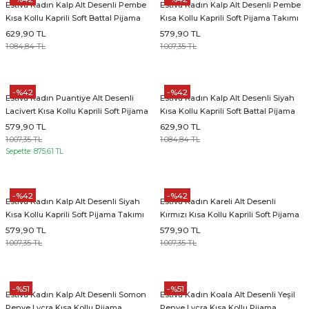
Estiva Kadın Kalp Alt Desenli Pembe
Estiva Kadın Kalp Alt Desenli Pembe
Kısa Kollu Kaprili Soft Battal Pijama
Kısa Kollu Kaprili Soft Pijama Takımı
Takımı
629,90 TL
579,90 TL
1.084,84 TL
1.007,35 TL
-%42
-%42
Estiva Kadın Puantiye Alt Desenli
Estiva Kadın Kalp Alt Desenli Siyah
Lacivert Kısa Kollu Kaprili Soft Pijama
Kısa Kollu Kaprili Soft Battal Pijama
Takımı
Takımı
579,90 TL
629,90 TL
1.007,35 TL
1.084,84 TL
Sepette: 875,61 TL
-%42
-%42
Estiva Kadın Kalp Alt Desenli Siyah
Estiva Kadın Kareli Alt Desenli
Kısa Kollu Kaprili Soft Pijama Takımı
Kırmızı Kısa Kollu Kaprili Soft Pijama
Takımı
579,90 TL
579,90 TL
1.007,35 TL
1.007,35 TL
-%51
-%51
Estiva Kadın Kalp Alt Desenli Somon
Estiva Kadın Koala Alt Desenli Yeşil
Penye Lycra Kısa Kollu Pijama
Penye Lycra Kısa Kollu Pijama