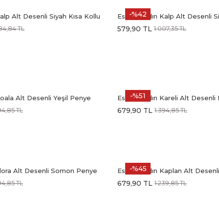
-%42
alp Alt Desenli Siyah Kısa Kollu
Estiva Kadın Kalp Alt Desenli S
attal Pijama Takımı
Kaprili Soft Pijama Takımı
579,90 TL
84,84 TL
1.007,35 TL
-%51
oala Alt Desenli Yeşil Penye
Estiva Kadın Kareli Alt Desenl
lu Pijama Takımı
Lycra Kısa Kollu Pijama Takımı
679,90 TL
94,85 TL
1.394,85 TL
-%45
Flora Alt Desenli Somon Penye
Estiva Kadın Kaplan Alt Desenl
lu Pijama Takımı
Kollu Battal Pijama Takımı
679,90 TL
94,85 TL
1.239,85 TL