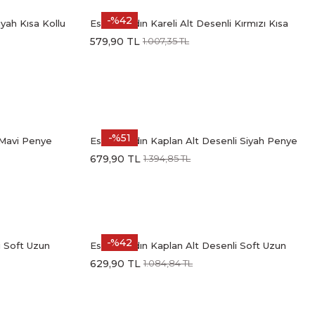
-%42
iyah Kısa Kollu
Estiva Kadın Kareli Alt Desenli Kırmızı Kısa
Kollu Kaprili Soft Pijama Takımı
579,90 TL
1.007,35 TL
-%51
i Mavi Penye
Estiva Kadın Kaplan Alt Desenli Siyah Penye
Lycra Kısa Kollu Pijama Takımı
679,90 TL
1.394,85 TL
-%42
i Soft Uzun
Estiva Kadın Kaplan Alt Desenli Soft Uzun
Kollu Pijama Takımı
629,90 TL
1.084,84 TL