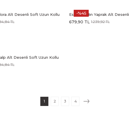
-%45
lora Alt Desenli Soft Uzun Kollu
Estiva Kadın Yaprak Alt Desenl
Kollu Battal Pijama Takımı
679,90 TL
84,84 TL
1.239,92 TL
alp Alt Desenli Soft Uzun Kollu
84,84 TL
1
2
3
4