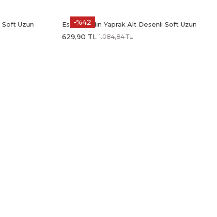
-%42
i Soft Uzun
Estiva Kadın Yaprak Alt Desenli Soft Uzun
Kollu Pijama Takımı
629,90 TL
1.084,84 TL