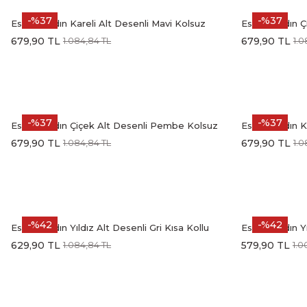
-%37
-%37
Estiva Kadın Kareli Alt Desenli Mavi Kolsuz
Estiva Kadın 
Şortlu Penye Lycra Pijama Takımı
Şortlu Penye 
679,90 TL
679,90 TL
1.084,84 TL
1.0
-%37
-%37
Estiva Kadın Çiçek Alt Desenli Pembe Kolsuz
Estiva Kadın 
Şortlu Penye Lycra Pijama Takımı
Şortlu Penye 
679,90 TL
679,90 TL
1.084,84 TL
1.0
-%42
-%42
Estiva Kadın Yıldız Alt Desenli Gri Kısa Kollu
Estiva Kadın Yı
Kaprili Soft Battal Pijama Takımı
Kaprili Soft P
629,90 TL
579,90 TL
1.084,84 TL
1.0