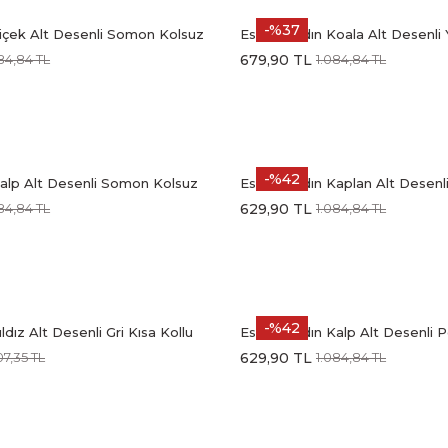
-%37
Çiçek Alt Desenli Somon Kolsuz
Estiva Kadın Koala Alt Desenli 
Lycra Pijama Takımı
Şortlu Penye Lycra Pijama Tak
679,90 TL
84,84 TL
1.084,84 TL
-%42
Kalp Alt Desenli Somon Kolsuz
Estiva Kadın Kaplan Alt Desenli
Lycra Pijama Takımı
Kollu Kaprili Soft Battal Pijam
629,90 TL
84,84 TL
1.084,84 TL
-%42
ldız Alt Desenli Gri Kısa Kollu
Estiva Kadın Kalp Alt Desenli
ijama Takımı
Kollu Kaprili Soft Battal Pijam
629,90 TL
07,35 TL
1.084,84 TL