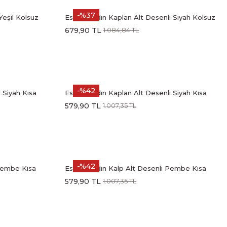
-%37
Yeşil Kolsuz
Estiva Kadın Kaplan Alt Desenli Siyah Kolsuz
ımı
Şortlu Penye Lycra Pijama Takımı
679,90 TL
1.084,84 TL
-%42
 Siyah Kısa
Estiva Kadın Kaplan Alt Desenli Siyah Kısa
a Takımı
Kollu Kaprili Soft Pijama Takımı
579,90 TL
1.007,35 TL
-%42
 Pembe Kısa
Estiva Kadın Kalp Alt Desenli Pembe Kısa
a Takımı
Kollu Kaprili Soft Pijama Takımı
579,90 TL
1.007,35 TL