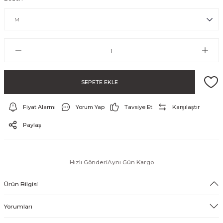
SEPETE EKLE
Fiyat Alarmı
Yorum Yap
Tavsiye Et
Karşılaştır
ayo ve Şort
Paylaş
Hızlı Gönderi
Aynı Gün Kargo
Ürün Bilgisi
Yorumları