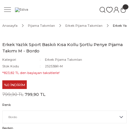
Geri Dön
Geri Dön
Geri Dön
ımları
Mayo
Anasayfa
Pijama Takımları
Erkek Pijama Takımları
Erkek Yazl
akımları
ı
ettür Mayo
Erkek Yazlık Sport Baskılı Kısa Kollu Şortlu Penye Pijama
Takımı M - Bordo
akımları
ttür Mayo
Kategori
Erkek Pijama Takımları
Takım
akımları
ayo
Stok Kodu
25253BR-M
*823,82 TL den başlayan taksitlerle!
Mayo
%0 İNDİRİM
Mayo
799,90 TL
799,90 TL
Renk
Beden