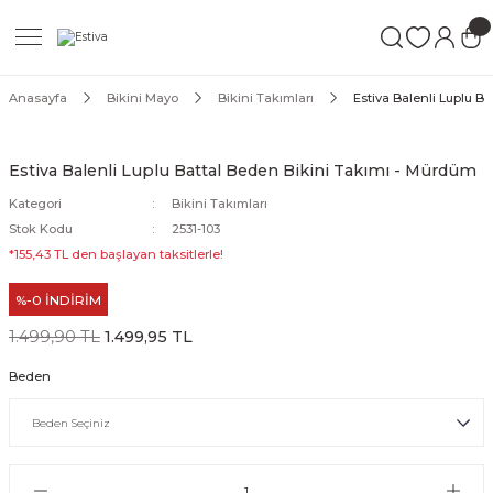
Geri Dön
Geri Dön
Geri Dön
ımları
Mayo
Anasayfa
Bikini Mayo
Bikini Takımları
Estiva Balenli Luplu B
akımları
ı
ettür Mayo
Estiva Balenli Luplu Battal Beden Bikini Takımı - Mürdüm
akımları
ttür Mayo
Kategori
Bikini Takımları
Stok Kodu
2531-103
Takım
akımları
ayo
*155,43 TL den başlayan taksitlerle!
%-0 İNDİRİM
Mayo
1.499,90 TL
1.499,95 TL
Mayo
Beden