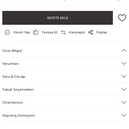
SEPETE EKLE
Yorum Yap
Tavsiye Et
Karşılaştır
Paylaş
Ürün Bilgisi
ayo ve Şort
Yorumları
Soru & Cevap
Taksit Seçenekleri
Önerileriniz
Alışveriş Deneyimi