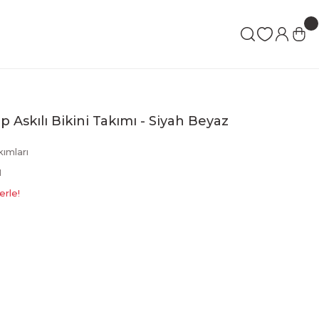
 İp Askılı Bikini Takımı - Siyah Beyaz
kımları
1
erle!