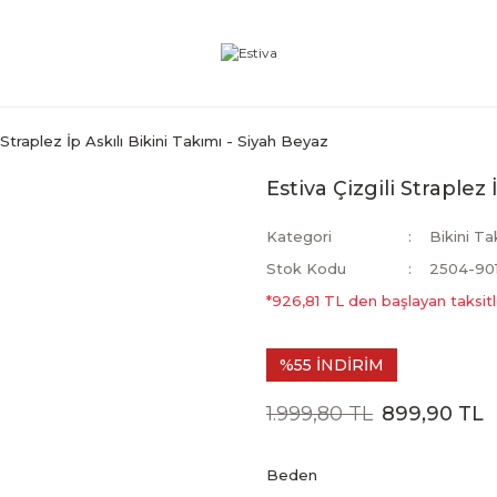
i Straplez İp Askılı Bikini Takımı - Siyah Beyaz
Estiva Çizgili Straplez
Kategori
Bikini Ta
Stok Kodu
2504-90
*926,81 TL den başlayan taksitl
%55 İNDİRİM
1.999,80 TL
899,90 TL
Beden