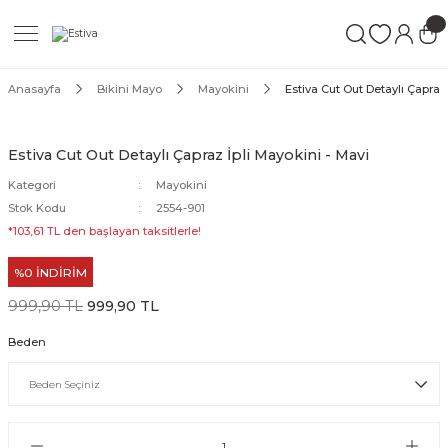
Geri Dön
Geri Dön
Geri Dön
ımları
Mayo
Anasayfa
Bikini Mayo
Mayokini
Estiva Cut Out Detaylı Çapraz 
akımları
ı
ettür Mayo
Estiva Cut Out Detaylı Çapraz İpli Mayokini - Mavi
akımları
ttür Mayo
Kategori
Mayokini
Stok Kodu
2554-901
Takım
akımları
ayo
*103,61 TL den başlayan taksitlerle!
%0 İNDİRİM
Mayo
999,90 TL
999,90 TL
Mayo
Beden