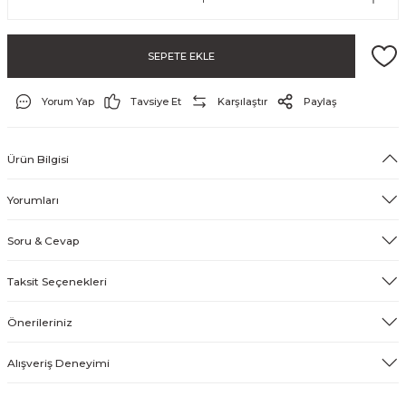
SEPETE EKLE
Yorum Yap
Tavsiye Et
Karşılaştır
Paylaş
Ürün Bilgisi
ayo ve Şort
Yorumları
Soru & Cevap
Taksit Seçenekleri
Önerileriniz
Alışveriş Deneyimi