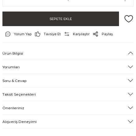
SEPETE EKLE
Yorum Yap
Tavsiye Et
Karşılaştır
Paylaş
Ürün Bilgisi
ayo ve Şort
Yorumları
Soru & Cevap
Taksit Seçenekleri
Önerileriniz
Alışveriş Deneyimi