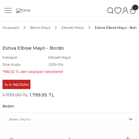
Geri Dön
Geri Dön
Geri Dön
ımları
Mayo
Anasayfa
Bikini Mayo
Elbiseli Mayo
Estiva Elbise Mayo - Bord
akımları
ı
ettür Mayo
Estiva Elbise Mayo - Bordo
akımları
ttür Mayo
Kategori
Elbiseli Mayo
Stok Kodu
2539-104
Takım
akımları
ayo
*186,52 TL den başlayan taksitlerle!
%-0 İNDİRİM
Mayo
1.799,90 TL
1.799,95 TL
Mayo
Beden