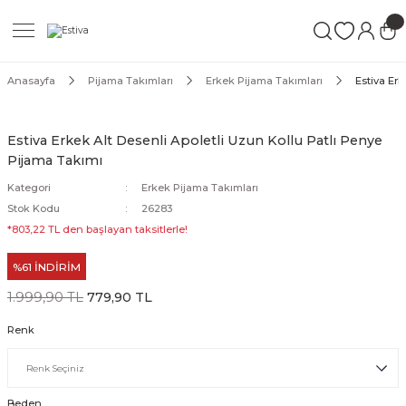
Geri Dön
Geri Dön
Geri Dön
ımları
Mayo
Anasayfa
Pijama Takımları
Erkek Pijama Takımları
Estiva Erk
akımları
ı
ettür Mayo
Estiva Erkek Alt Desenli Apoletli Uzun Kollu Patlı Penye
Pijama Takımı
akımları
ttür Mayo
Kategori
Erkek Pijama Takımları
Takım
akımları
ayo
Stok Kodu
26283
*803,22 TL den başlayan taksitlerle!
Mayo
%61 İNDİRİM
Mayo
1.999,90 TL
779,90 TL
Renk
Beden