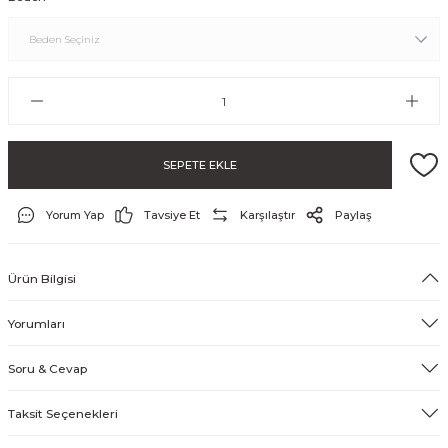
SEPETE EKLE
Yorum Yap
Tavsiye Et
Karşılaştır
Paylaş
ayo ve Şort
Ürün Bilgisi
Yorumları
Soru & Cevap
Taksit Seçenekleri