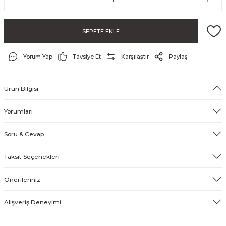
SEPETE EKLE
Yorum Yap
Tavsiye Et
Karşılaştır
Paylaş
Ürün Bilgisi
ayo ve Şort
Yorumları
Soru & Cevap
Taksit Seçenekleri
Önerileriniz
Alışveriş Deneyimi