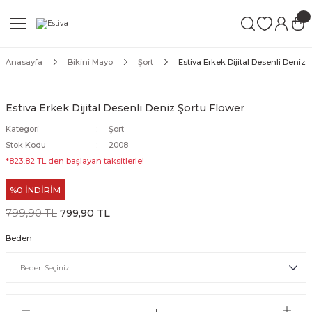
Geri Dön
Geri Dön
Geri Dön
ımları
Mayo
Anasayfa
Bikini Mayo
Şort
Estiva Erkek Dijital Desenli Deniz 
akımları
ı
ettür Mayo
Estiva Erkek Dijital Desenli Deniz Şortu Flower
akımları
ttür Mayo
Kategori
Şort
Stok Kodu
2008
Takım
akımları
ayo
*823,82 TL den başlayan taksitlerle!
%0 İNDİRİM
Mayo
799,90 TL
799,90 TL
Mayo
Beden