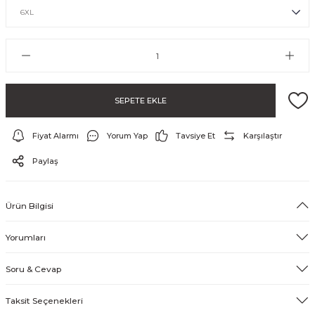
SEPETE EKLE
Fiyat Alarmı
Yorum Yap
Tavsiye Et
Karşılaştır
ayo ve Şort
Paylaş
Ürün Bilgisi
Yorumları
Soru & Cevap
Taksit Seçenekleri