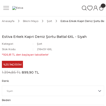
Geri Dön
Geri Dön
Geri Dön
ımları
Mayo
Anasayfa
Bikini Mayo
Şort
Estiva Erkek Kapri Deniz Şortu Batt
akımları
ı
ettür Mayo
Estiva Erkek Kapri Deniz Şortu Battal 6XL - Siyah
akımları
ttür Mayo
Kategori
Şort
Stok Kodu
2164SY-6XL
Takım
akımları
ayo
*926,81 TL den başlayan taksitlerle!
%35 İNDİRİM
Mayo
1.394,85 TL
899,90 TL
Mayo
Renk
Beden