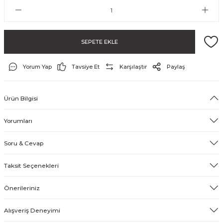
SEPETE EKLE
Yorum Yap
Tavsiye Et
Karşılaştır
Paylaş
Ürün Bilgisi
ayo ve Şort
Yorumları
Soru & Cevap
Taksit Seçenekleri
Önerileriniz
Alışveriş Deneyimi