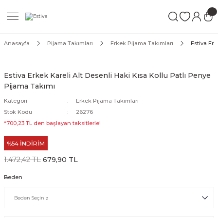
Geri Dön
Geri Dön
Geri Dön
ımları
Mayo
Anasayfa
Pijama Takımları
Erkek Pijama Takımları
Estiva Erk
akımları
ı
ettür Mayo
Estiva Erkek Kareli Alt Desenli Haki Kısa Kollu Patlı Penye
Pijama Takımı
akımları
ttür Mayo
Kategori
Erkek Pijama Takımları
Takım
akımları
ayo
Stok Kodu
26276
*700,23 TL den başlayan taksitlerle!
Mayo
%54 İNDİRİM
Mayo
1.472,42 TL
679,90 TL
Beden