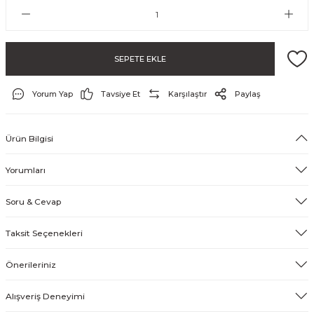
SEPETE EKLE
Yorum Yap
Tavsiye Et
Karşılaştır
Paylaş
Ürün Bilgisi
ayo ve Şort
Yorumları
Soru & Cevap
Taksit Seçenekleri
Önerileriniz
Alışveriş Deneyimi