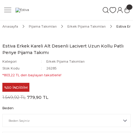
Geri Dön
Geri Dön
Geri Dön
ımları
Mayo
Anasayfa
Pijama Takımları
Erkek Pijama Takımları
Estiva Erk
akımları
ı
ettür Mayo
Estiva Erkek Kareli Alt Desenli Lacivert Uzun Kollu Patlı
Penye Pijama Takımı
akımları
ttür Mayo
Kategori
Erkek Pijama Takımları
Takım
akımları
ayo
Stok Kodu
26285
*803,22 TL den başlayan taksitlerle!
Mayo
%50 İNDİRİM
Mayo
1.549,92 TL
779,90 TL
Beden