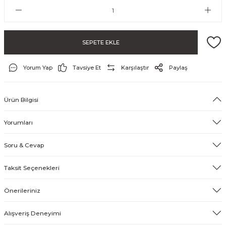
SEPETE EKLE
Yorum Yap
Tavsiye Et
Karşılaştır
Paylaş
Ürün Bilgisi
ayo ve Şort
Yorumları
Soru & Cevap
Taksit Seçenekleri
Önerileriniz
Alışveriş Deneyimi