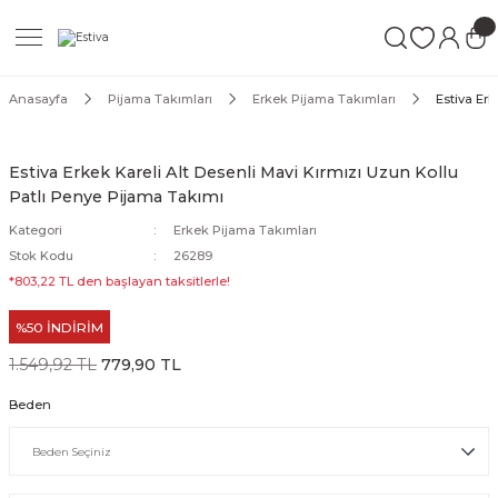
Geri Dön
Geri Dön
Geri Dön
ımları
Mayo
Anasayfa
Pijama Takımları
Erkek Pijama Takımları
Estiva Erk
akımları
ı
ettür Mayo
Estiva Erkek Kareli Alt Desenli Mavi Kırmızı Uzun Kollu
Patlı Penye Pijama Takımı
akımları
ttür Mayo
Kategori
Erkek Pijama Takımları
Takım
akımları
ayo
Stok Kodu
26289
*803,22 TL den başlayan taksitlerle!
Mayo
%50 İNDİRİM
Mayo
1.549,92 TL
779,90 TL
Beden