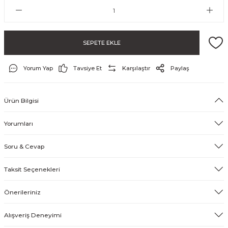
SEPETE EKLE
Yorum Yap
Tavsiye Et
Karşılaştır
Paylaş
Ürün Bilgisi
ayo ve Şort
Yorumları
Soru & Cevap
Taksit Seçenekleri
Önerileriniz
Alışveriş Deneyimi