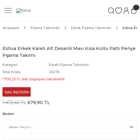
Geri Dön
Geri Dön
Geri Dön
ımları
Mayo
Anasayfa
Pijama Takımları
Erkek Pijama Takımları
Estiva Erk
akımları
ı
ettür Mayo
Estiva Erkek Kareli Alt Desenli Mavi Kısa Kollu Patlı Penye
Pijama Takımı
akımları
ttür Mayo
Kategori
Erkek Pijama Takımları
Takım
akımları
ayo
Stok Kodu
26275
*700,23 TL den başlayan taksitlerle!
Mayo
%54 İNDİRİM
Mayo
1.472,42 TL
679,90 TL
Beden