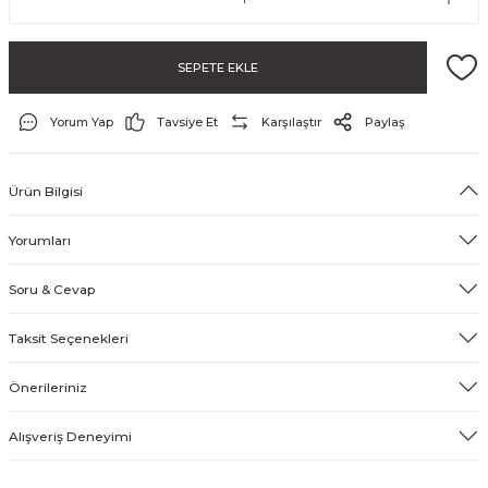
SEPETE EKLE
Yorum Yap
Tavsiye Et
Karşılaştır
Paylaş
Ürün Bilgisi
ayo ve Şort
Yorumları
Soru & Cevap
Taksit Seçenekleri
Önerileriniz
Alışveriş Deneyimi