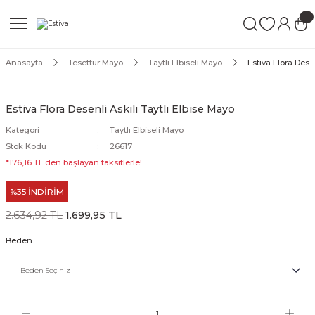
Geri Dön
Geri Dön
Geri Dön
ımları
Mayo
Anasayfa
Tesettür Mayo
Taytlı Elbiseli Mayo
Estiva Flora Desen
akımları
ı
ettür Mayo
Estiva Flora Desenli Askılı Taytlı Elbise Mayo
akımları
ttür Mayo
Kategori
Taytlı Elbiseli Mayo
Stok Kodu
26617
Takım
akımları
ayo
*176,16 TL den başlayan taksitlerle!
%35 İNDİRİM
Mayo
2.634,92 TL
1.699,95 TL
Mayo
Beden