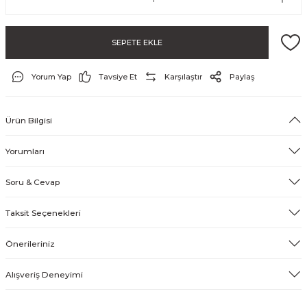
SEPETE EKLE
Yorum Yap
Tavsiye Et
Karşılaştır
Paylaş
Ürün Bilgisi
ayo ve Şort
Yorumları
Soru & Cevap
Taksit Seçenekleri
Önerileriniz
Alışveriş Deneyimi