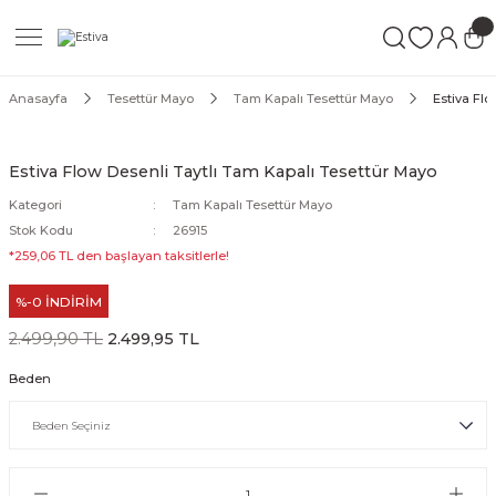
Geri Dön
Geri Dön
Geri Dön
ımları
Mayo
Anasayfa
Tesettür Mayo
Tam Kapalı Tesettür Mayo
Estiva Flo
akımları
ı
ettür Mayo
Estiva Flow Desenli Taytlı Tam Kapalı Tesettür Mayo
akımları
ttür Mayo
Kategori
Tam Kapalı Tesettür Mayo
Stok Kodu
26915
Takım
akımları
ayo
*259,06 TL den başlayan taksitlerle!
%-0 İNDİRİM
Mayo
2.499,90 TL
2.499,95 TL
Mayo
Beden