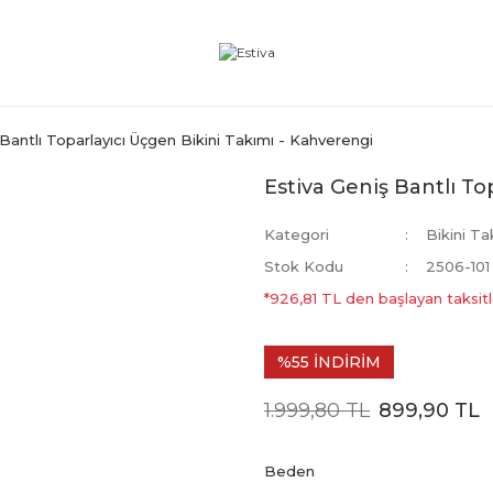
 Bantlı Toparlayıcı Üçgen Bikini Takımı - Kahverengi
Estiva Geniş Bantlı To
Kategori
Bikini Ta
Stok Kodu
2506-101
*926,81 TL den başlayan taksitl
%55 İNDİRİM
1.999,80 TL
899,90 TL
Beden