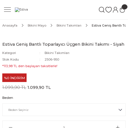
Geri Dön
Geri Dön
Geri Dön
ımları
Mayo
Anasayfa
Bikini Mayo
Bikini Takımları
Estiva Geniş Bantlı To
akımları
ı
ettür Mayo
Estiva Geniş Bantlı Toparlayıcı Üçgen Bikini Takımı - Siyah
akımları
ttür Mayo
Kategori
Bikini Takımları
Stok Kodu
2506-950
Takım
akımları
ayo
*113,98 TL den başlayan taksitlerle!
%0 İNDİRİM
Mayo
1.099,90 TL
1.099,90 TL
Mayo
Beden