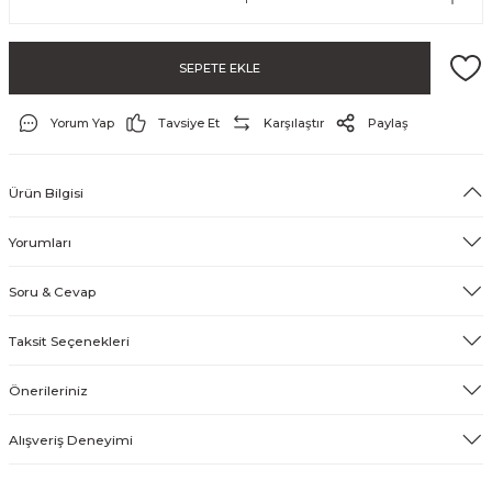
SEPETE EKLE
Yorum Yap
Tavsiye Et
Karşılaştır
Paylaş
Ürün Bilgisi
ayo ve Şort
Yorumları
Soru & Cevap
Taksit Seçenekleri
Önerileriniz
Alışveriş Deneyimi