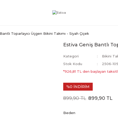
Bantlı Toparlayıcı Üçgen Bikini Takımı - Siyah Çiçek
Estiva Geniş Bantlı To
Kategori
Bikini Ta
Stok Kodu
2506-10
*926,81 TL den başlayan taksitl
%0 İNDİRİM
899,90 TL
899,90 TL
Beden