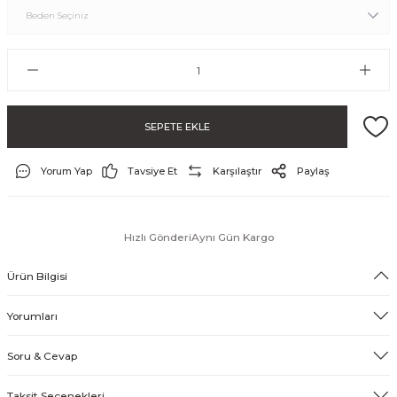
SEPETE EKLE
Yorum Yap
Tavsiye Et
Karşılaştır
Paylaş
ayo ve Şort
Hızlı Gönderi
Aynı Gün Kargo
Ürün Bilgisi
Yorumları
Soru & Cevap
Taksit Seçenekleri