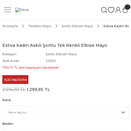
Geri Dön
Geri Dön
Geri Dön
ımları
Mayo
Anasayfa
Tesettür Mayo
Şortlu Elbiseli Mayo
Estiva Kadın Askı
akımları
ı
ettür Mayo
Estiva Kadın Askılı Şortlu Tek Renkli Elbise Mayo
akımları
ttür Mayo
Kategori
Şortlu Elbiseli Mayo
Stok Kodu
22500
Takım
akımları
ayo
*134,71 TL den başlayan taksitlerle!
%35 İNDİRİM
Mayo
2.014,92 TL
1.299,95 TL
Mayo
Renk
Beden