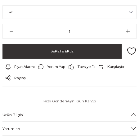
SEPETE EKLE
Fiyat Alarmı
Yorum Yap
Tavsiye Et
Karşılaştır
ayo ve Şort
Paylaş
Hızlı Gönderi
Aynı Gün Kargo
Ürün Bilgisi
Yorumları