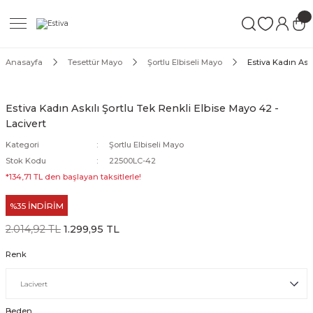
Geri Dön
Geri Dön
Geri Dön
ımları
Mayo
Anasayfa
Tesettür Mayo
Şortlu Elbiseli Mayo
Estiva Kadın Askı
akımları
ı
ettür Mayo
Estiva Kadın Askılı Şortlu Tek Renkli Elbise Mayo 42 -
Lacivert
akımları
ttür Mayo
Kategori
Şortlu Elbiseli Mayo
Takım
akımları
ayo
Stok Kodu
22500LC-42
*134,71 TL den başlayan taksitlerle!
Mayo
%35 İNDİRİM
Mayo
2.014,92 TL
1.299,95 TL
Renk
Beden