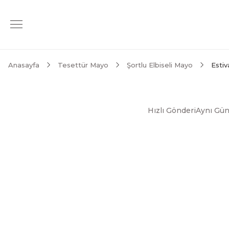
Anasayfa
Tesettür Mayo
Şortlu Elbiseli Mayo
Estiv
Hızlı Gönderi
Aynı Gün