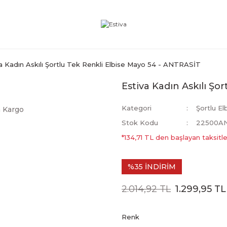
a Kadın Askılı Şortlu Tek Renkli Elbise Mayo 54 - ANTRASİT
Estiva Kadın Askılı Şo
Kategori
Şortlu El
 Kargo
Stok Kodu
22500A
*134,71 TL den başlayan taksitle
%35 İNDİRİM
2.014,92 TL
1.299,95 TL
Renk