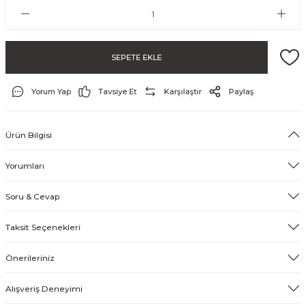
SEPETE EKLE
Yorum Yap
Tavsiye Et
Karşılaştır
Paylaş
Ürün Bilgisi
ayo ve Şort
Yorumları
Soru & Cevap
Taksit Seçenekleri
Önerileriniz
Alışveriş Deneyimi