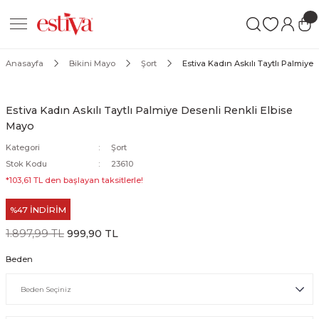
Geri Dön
Geri Dön
Geri Dön
ımları
Mayo
Anasayfa
Bikini Mayo
Şort
Estiva Kadın Askılı Taytlı Palmiye
akımları
ı
ettür Mayo
Estiva Kadın Askılı Taytlı Palmiye Desenli Renkli Elbise
Mayo
akımları
ttür Mayo
Kategori
Şort
Takım
akımları
ayo
Stok Kodu
23610
*103,61 TL den başlayan taksitlerle!
Mayo
%47 İNDİRİM
Mayo
1.897,99 TL
999,90 TL
Beden