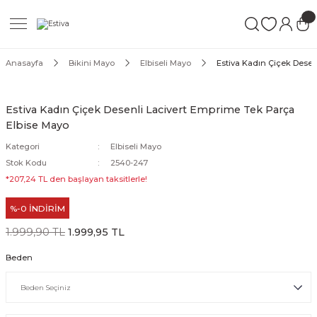
Geri Dön
Geri Dön
Geri Dön
ımları
Mayo
Anasayfa
Bikini Mayo
Elbiseli Mayo
Estiva Kadın Çiçek Desen
akımları
ı
ettür Mayo
Estiva Kadın Çiçek Desenli Lacivert Emprime Tek Parça
Elbise Mayo
akımları
ttür Mayo
Kategori
Elbiseli Mayo
Takım
akımları
ayo
Stok Kodu
2540-247
*207,24 TL den başlayan taksitlerle!
Mayo
%-0 İNDİRİM
Mayo
1.999,90 TL
1.999,95 TL
Beden