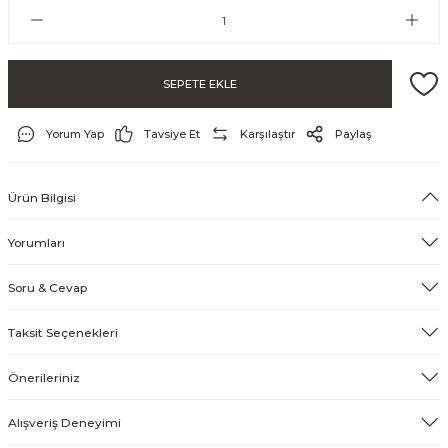
SEPETE EKLE
Yorum Yap
Tavsiye Et
Karşılaştır
Paylaş
Ürün Bilgisi
ayo ve Şort
Yorumları
Soru & Cevap
Taksit Seçenekleri
Önerileriniz
Alışveriş Deneyimi