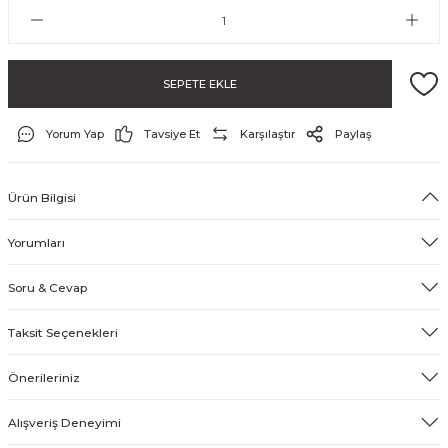
SEPETE EKLE
Yorum Yap
Tavsiye Et
Karşılaştır
Paylaş
Ürün Bilgisi
ayo ve Şort
Yorumları
Soru & Cevap
Taksit Seçenekleri
Önerileriniz
Alışveriş Deneyimi