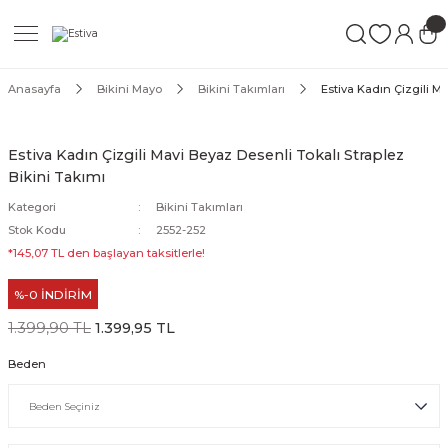
Geri Dön
Geri Dön
Geri Dön
ımları
Mayo
Anasayfa
Bikini Mayo
Bikini Takımları
Estiva Kadın Çizgili Ma
akımları
ı
ettür Mayo
Estiva Kadın Çizgili Mavi Beyaz Desenli Tokalı Straplez
Bikini Takımı
akımları
ttür Mayo
Kategori
Bikini Takımları
Takım
akımları
ayo
Stok Kodu
2552-252
*145,07 TL den başlayan taksitlerle!
Mayo
%-0 İNDİRİM
Mayo
1.399,90 TL
1.399,95 TL
Beden