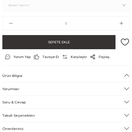
SEPETE EKLE
Yorum Yap
Tavsiye Et
Karşılaştır
Paylaş
ayo ve Şort
Ürün Bilgisi
Yorumları
Soru & Cevap
Taksit Seçenekleri
Önerileriniz