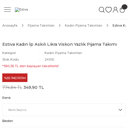
Geri Dön
Geri Dön
Geri Dön
ımları
Mayo
Anasayfa
Pijama Takımları
Kadın Pijama Takımları
Estiva Ka
akımları
ı
ettür Mayo
Estiva Kadın İp Askılı Likra Viskon Yazlık Pijama Takımı
akımları
ttür Mayo
Kategori
Kadın Pijama Takımları
Stok Kodu
24100
Takım
akımları
ayo
*360,36 TL den başlayan taksitlerle!
%55 İNDİRİM
Mayo
774,84 TL
349,90 TL
Mayo
Renk
Beden