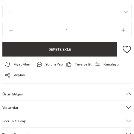
SEPETE EKLE
Fiyat Alarmı
Yorum Yap
Tavsiye Et
Karşılaştır
ayo ve Şort
Paylaş
Ürün Bilgisi
Yorumları
Soru & Cevap