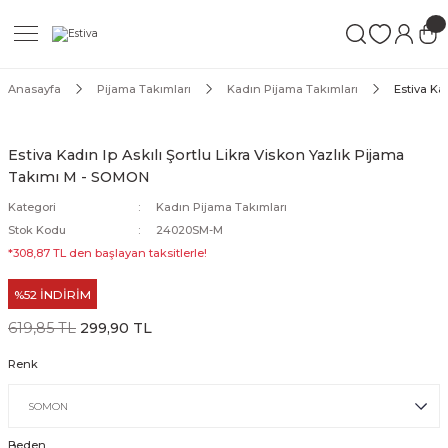
Geri Dön
Geri Dön
Geri Dön
ımları
Mayo
Anasayfa
Pijama Takımları
Kadın Pijama Takımları
Estiva Ka
akımları
ı
ettür Mayo
Estiva Kadın Ip Askılı Şortlu Likra Viskon Yazlık Pijama
Takımı M - SOMON
akımları
ttür Mayo
Kategori
Kadın Pijama Takımları
Takım
akımları
ayo
Stok Kodu
24020SM-M
*308,87 TL den başlayan taksitlerle!
Mayo
%52 İNDİRİM
Mayo
619,85 TL
299,90 TL
Renk
Beden