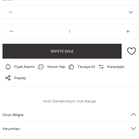
SEPETE EKLE
Fiyat Alarmı
Yorum Yap
Tavsiye Et
Karşılaştır
ayo ve Şort
Paylaş
Hızlı Gönderi
Aynı Gün Kargo
Ürün Bilgisi
Yorumları