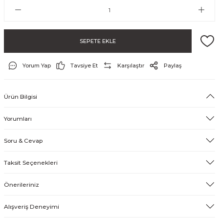
SEPETE EKLE
Yorum Yap
Tavsiye Et
Karşılaştır
Paylaş
Ürün Bilgisi
ayo ve Şort
Yorumları
Soru & Cevap
Taksit Seçenekleri
Önerileriniz
Alışveriş Deneyimi