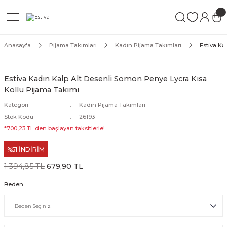
Geri Dön
Geri Dön
Geri Dön
ımları
Mayo
Anasayfa
Pijama Takımları
Kadın Pijama Takımları
Estiva Ka
akımları
ı
ettür Mayo
Estiva Kadın Kalp Alt Desenli Somon Penye Lycra Kısa
Kollu Pijama Takımı
akımları
ttür Mayo
Kategori
Kadın Pijama Takımları
Takım
akımları
ayo
Stok Kodu
26193
*700,23 TL den başlayan taksitlerle!
Mayo
%51 İNDİRİM
Mayo
1.394,85 TL
679,90 TL
Beden