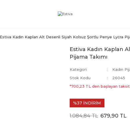
Estiva Kadın Kaplan Alt Desenli Siyah Kolsuz Şortlu Penye Lycra P
Estiva Kadın Kaplan A
Pijama Takımı
Kategori
Kadın Pi
Stok Kodu
26045
*700,23 TL den başlayan taksitl
%37 İNDİRİM
1.084,84 TL
679,90 TL