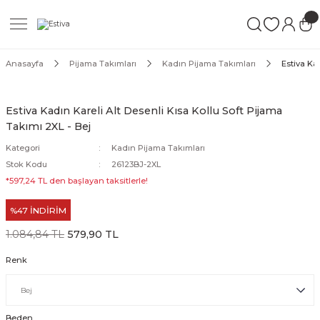
Geri Dön
Geri Dön
Geri Dön
ımları
Mayo
Anasayfa
Pijama Takımları
Kadın Pijama Takımları
Estiva Ka
akımları
ı
ettür Mayo
Estiva Kadın Kareli Alt Desenli Kısa Kollu Soft Pijama
Takımı 2XL - Bej
akımları
ttür Mayo
Kategori
Kadın Pijama Takımları
Takım
akımları
ayo
Stok Kodu
26123BJ-2XL
*597,24 TL den başlayan taksitlerle!
Mayo
%47 İNDİRİM
Mayo
1.084,84 TL
579,90 TL
Renk
Beden