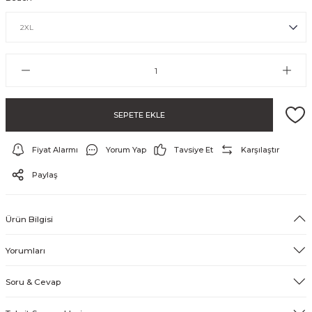
SEPETE EKLE
Fiyat Alarmı
Yorum Yap
Tavsiye Et
Karşılaştır
ayo ve Şort
Paylaş
Ürün Bilgisi
Yorumları
Soru & Cevap