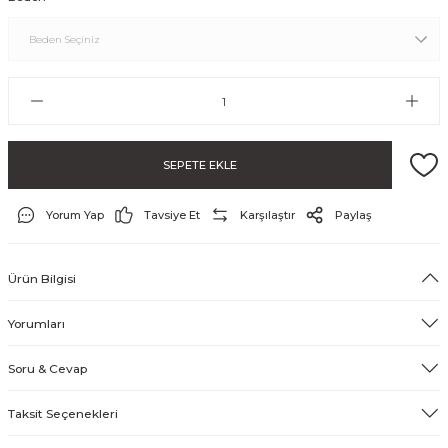
SEPETE EKLE
Yorum Yap
Tavsiye Et
Karşılaştır
Paylaş
ayo ve Şort
Ürün Bilgisi
Yorumları
Soru & Cevap
Taksit Seçenekleri