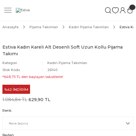
Geri Dön
Geri Dön
Geri Dön
ımları
Mayo
Anasayfa
Pijama Takımları
Kadın Pijama Takımları
Estiva Ka
akımları
ı
ettür Mayo
Estiva Kadın Kareli Alt Desenli Soft Uzun Kollu Pijama
Takımı
akımları
ttür Mayo
Kategori
Kadın Pijama Takımları
Takım
akımları
ayo
Stok Kodu
26140
*648,73 TL den başlayan taksitlerle!
Mayo
%42 İNDİRİM
Mayo
1.084,84 TL
629,90 TL
Renk
Beden