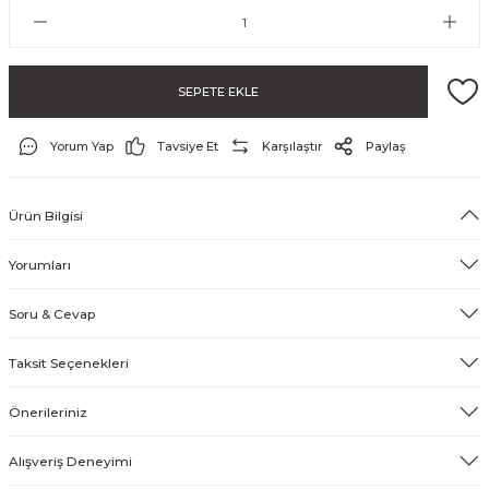
SEPETE EKLE
Yorum Yap
Tavsiye Et
Karşılaştır
Paylaş
Ürün Bilgisi
ayo ve Şort
Yorumları
Soru & Cevap
Taksit Seçenekleri
Önerileriniz
Alışveriş Deneyimi