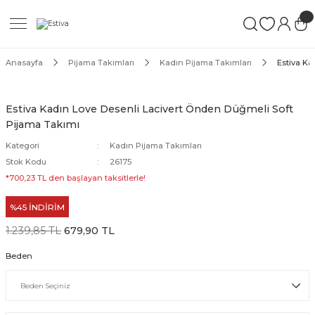
Geri Dön
Geri Dön
Geri Dön
ımları
Mayo
Anasayfa
Pijama Takımları
Kadın Pijama Takımları
Estiva Ka
akımları
ı
ettür Mayo
Estiva Kadın Love Desenli Lacivert Önden Düğmeli Soft
Pijama Takımı
akımları
ttür Mayo
Kategori
Kadın Pijama Takımları
Takım
akımları
ayo
Stok Kodu
26175
*700,23 TL den başlayan taksitlerle!
Mayo
%45 İNDİRİM
Mayo
1.239,85 TL
679,90 TL
Beden