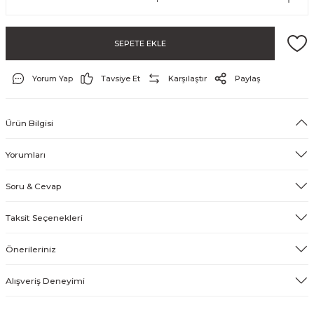
SEPETE EKLE
Yorum Yap
Tavsiye Et
Karşılaştır
Paylaş
Ürün Bilgisi
ayo ve Şort
Yorumları
Soru & Cevap
Taksit Seçenekleri
Önerileriniz
Alışveriş Deneyimi