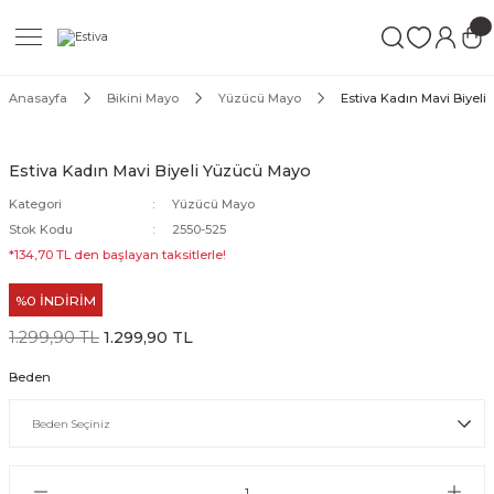
Geri Dön
Geri Dön
Geri Dön
ımları
Mayo
Anasayfa
Bikini Mayo
Yüzücü Mayo
Estiva Kadın Mavi Biyel
akımları
ı
ettür Mayo
Estiva Kadın Mavi Biyeli Yüzücü Mayo
akımları
ttür Mayo
Kategori
Yüzücü Mayo
Stok Kodu
2550-525
Takım
akımları
ayo
*134,70 TL den başlayan taksitlerle!
%0 İNDİRİM
Mayo
1.299,90 TL
1.299,90 TL
Mayo
Beden