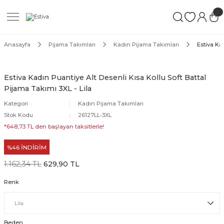
Geri Dön
Geri Dön
Geri Dön
ımları
Mayo
Anasayfa
Pijama Takımları
Kadın Pijama Takımları
Estiva Ka
akımları
ı
ettür Mayo
Estiva Kadın Puantiye Alt Desenli Kısa Kollu Soft Battal
Pijama Takımı 3XL - Lila
akımları
ttür Mayo
Kategori
Kadın Pijama Takımları
Takım
akımları
ayo
Stok Kodu
26127LL-3XL
*648,73 TL den başlayan taksitlerle!
Mayo
%46 İNDİRİM
Mayo
1.162,34 TL
629,90 TL
Renk
Beden