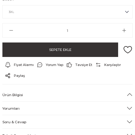
SEPETE EKLE
Fiyat Alarmı
Yorum Yap
Tavsiye Et
Karşılaştır
ayo ve Şort
Paylaş
Ürün Bilgisi
Yorumları
Soru & Cevap