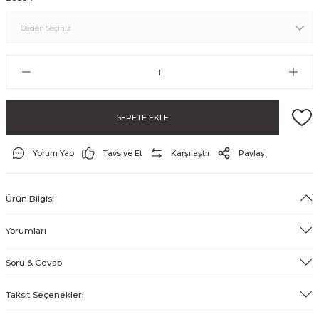
SEPETE EKLE
Yorum Yap
Tavsiye Et
Karşılaştır
Paylaş
ayo ve Şort
Ürün Bilgisi
Yorumları
Soru & Cevap
Taksit Seçenekleri