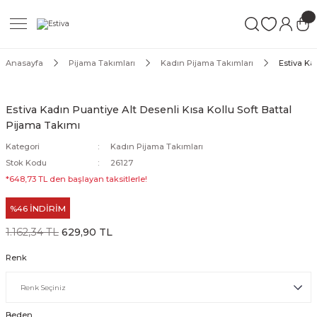
Geri Dön
Geri Dön
Geri Dön
ımları
Mayo
Anasayfa
Pijama Takımları
Kadın Pijama Takımları
Estiva Ka
akımları
ı
ettür Mayo
Estiva Kadın Puantiye Alt Desenli Kısa Kollu Soft Battal
Pijama Takımı
akımları
ttür Mayo
Kategori
Kadın Pijama Takımları
Takım
akımları
ayo
Stok Kodu
26127
*648,73 TL den başlayan taksitlerle!
Mayo
%46 İNDİRİM
Mayo
1.162,34 TL
629,90 TL
Renk
Beden