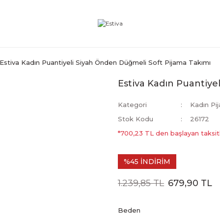
Estiva Kadın Puantiyeli Siyah Önden Düğmeli Soft Pijama Takımı
Estiva Kadın Puantiye
Kategori
Kadın Pi
Stok Kodu
26172
*700,23 TL den başlayan taksitl
%45 İNDİRİM
1.239,85 TL
679,90 TL
Beden