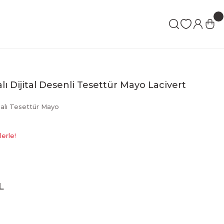
ı Dijital Desenli Tesettür Mayo Lacivert
lı Tesettür Mayo
erle!
L