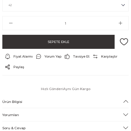
SEPETE EKLE
Fiyat Alarmı
Yorum Yap
Tavsiye Et
Karşılaştır
ayo ve Şort
Paylaş
Hızlı Gönderi
Aynı Gün Kargo
Ürün Bilgisi
Yorumları
Soru & Cevap