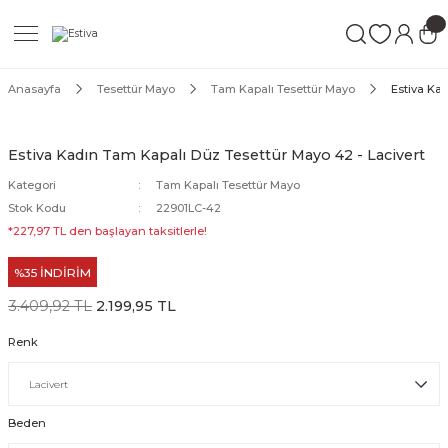
Geri Dön
Geri Dön
Geri Dön
ımları
Mayo
Anasayfa
Tesettür Mayo
Tam Kapalı Tesettür Mayo
Estiva Ka
akımları
ı
ettür Mayo
Estiva Kadın Tam Kapalı Düz Tesettür Mayo 42 - Lacivert
akımları
ttür Mayo
Kategori
Tam Kapalı Tesettür Mayo
Stok Kodu
22901LC-42
Takım
akımları
ayo
*227,97 TL den başlayan taksitlerle!
%35 İNDİRİM
Mayo
3.409,92 TL
2.199,95 TL
Mayo
Renk
Beden