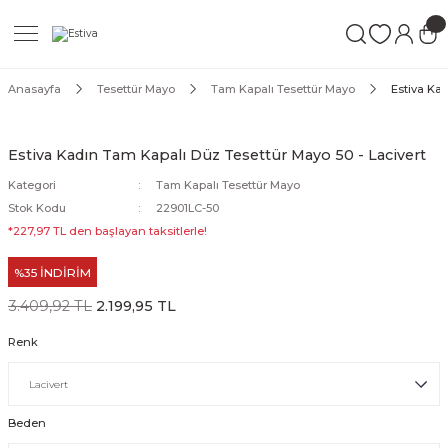
Geri Dön
Geri Dön
Geri Dön
ımları
Mayo
Anasayfa
Tesettür Mayo
Tam Kapalı Tesettür Mayo
Estiva Kad
akımları
ı
ettür Mayo
Estiva Kadın Tam Kapalı Düz Tesettür Mayo 50 - Lacivert
akımları
ttür Mayo
Kategori
Tam Kapalı Tesettür Mayo
Stok Kodu
22901LC-50
Takım
akımları
ayo
*227,97 TL den başlayan taksitlerle!
%35 İNDİRİM
Mayo
3.409,92 TL
2.199,95 TL
Mayo
Renk
Beden