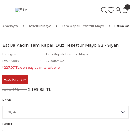
Geri Dön
Geri Dön
Geri Dön
ımları
Mayo
Anasayfa
Tesettür Mayo
Tam Kapalı Tesettür Mayo
Estiva Ka
akımları
ı
ettür Mayo
Estiva Kadın Tam Kapalı Düz Tesettür Mayo 52 - Siyah
akımları
ttür Mayo
Kategori
Tam Kapalı Tesettür Mayo
Stok Kodu
22901SY-52
Takım
akımları
ayo
*227,97 TL den başlayan taksitlerle!
%35 İNDİRİM
Mayo
3.409,92 TL
2.199,95 TL
Mayo
Renk
Beden