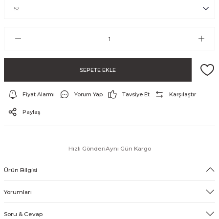
SEPETE EKLE
Fiyat Alarmı
Yorum Yap
Tavsiye Et
Karşılaştır
ayo ve Şort
Paylaş
Hızlı Gönderi
Aynı Gün Kargo
Ürün Bilgisi
Yorumları
Soru & Cevap