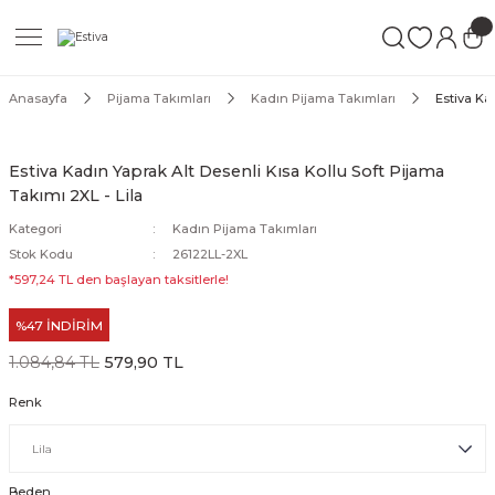
Geri Dön
Geri Dön
Geri Dön
ımları
Mayo
Anasayfa
Pijama Takımları
Kadın Pijama Takımları
Estiva Ka
akımları
ı
ettür Mayo
Estiva Kadın Yaprak Alt Desenli Kısa Kollu Soft Pijama
Takımı 2XL - Lila
akımları
ttür Mayo
Kategori
Kadın Pijama Takımları
Takım
akımları
ayo
Stok Kodu
26122LL-2XL
*597,24 TL den başlayan taksitlerle!
Mayo
%47 İNDİRİM
Mayo
1.084,84 TL
579,90 TL
Renk
Beden