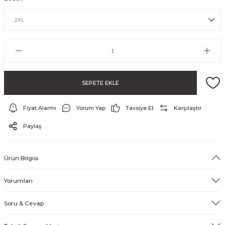
SEPETE EKLE
Fiyat Alarmı
Yorum Yap
Tavsiye Et
Karşılaştır
ayo ve Şort
Paylaş
Ürün Bilgisi
Yorumları
Soru & Cevap