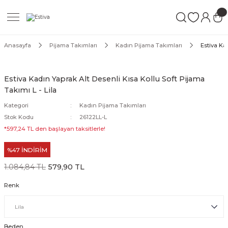
Geri Dön
Geri Dön
Geri Dön
ımları
Mayo
Anasayfa
Pijama Takımları
Kadın Pijama Takımları
Estiva Kad
akımları
ı
ettür Mayo
Estiva Kadın Yaprak Alt Desenli Kısa Kollu Soft Pijama
Takımı L - Lila
akımları
ttür Mayo
Kategori
Kadın Pijama Takımları
Takım
akımları
ayo
Stok Kodu
26122LL-L
*597,24 TL den başlayan taksitlerle!
Mayo
%47 İNDİRİM
Mayo
1.084,84 TL
579,90 TL
Renk
Beden