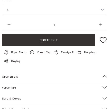
SEPETE EKLE
Fiyat Alarmı
Yorum Yap
Tavsiye Et
Karşılaştır
ayo ve Şort
Paylaş
Ürün Bilgisi
Yorumları
Soru & Cevap