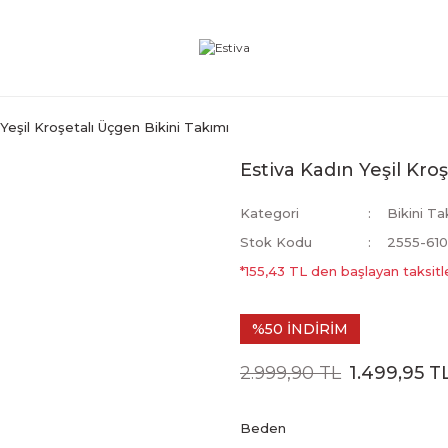
Yeşil Kroşetalı Üçgen Bikini Takımı
Estiva Kadın Yeşil Kro
Kategori
Bikini Ta
Stok Kodu
2555-610
*155,43 TL den başlayan taksitle
%50 İNDİRİM
2.999,90 TL
1.499,95 T
Beden