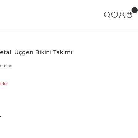
şetalı Üçgen Bikini Takımı
kımları
rle!
L