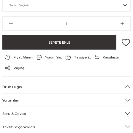
SEPETE EKLE
Fiyat Alarmı
Yorum Yap
Tavsiye Et
Karşılaştır
ayo ve Şort
Paylaş
Ürün Bilgisi
Yorumları
Soru & Cevap
Taksit Seçenekleri