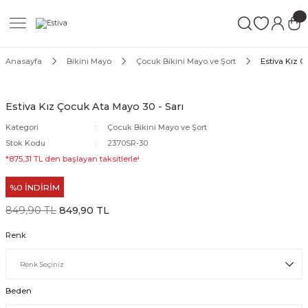
Geri Dön
Geri Dön
Geri Dön
ımları
Mayo
Anasayfa
Bikini Mayo
Çocuk Bikini Mayo ve Şort
Estiva Kız Ç
akımları
ı
ettür Mayo
Estiva Kız Çocuk Ata Mayo 30 - Sarı
akımları
ttür Mayo
Kategori
Çocuk Bikini Mayo ve Şort
Stok Kodu
2370SR-30
Takım
akımları
ayo
*875,31 TL den başlayan taksitlerle!
%0 İNDİRİM
Mayo
849,90 TL
849,90 TL
Mayo
Renk
Beden