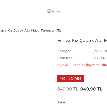
stiva Kız Çocuk Ata Mayo Turuncu - 32
Estiva Kız Çocuk Ata 
Kategori
Çocuk Bi
Stok Kodu
2370TR-
*875,31 TL den başlayan taksitle
%0 İNDİRİM
849,90 TL
849,90 TL
Renk