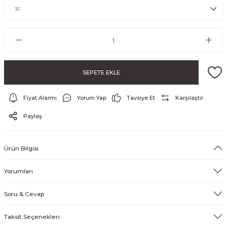
SEPETE EKLE
Fiyat Alarmı
Yorum Yap
Tavsiye Et
Karşılaştır
ayo ve Şort
Paylaş
Ürün Bilgisi
Yorumları
Soru & Cevap
Taksit Seçenekleri