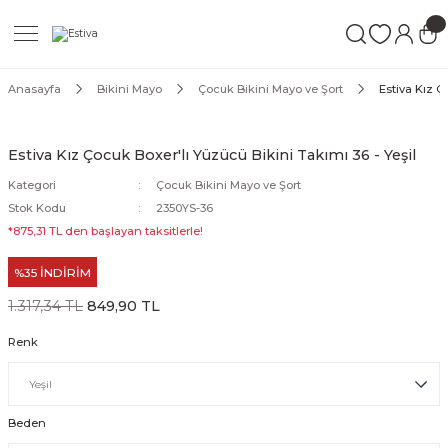
Geri Dön
Geri Dön
Geri Dön
ımları
Mayo
Anasayfa
Bikini Mayo
Çocuk Bikini Mayo ve Şort
Estiva Kız Ç
akımları
ı
ettür Mayo
Estiva Kız Çocuk Boxer'lı Yüzücü Bikini Takımı 36 - Yeşil
akımları
ttür Mayo
Kategori
Çocuk Bikini Mayo ve Şort
Stok Kodu
2350YS-36
Takım
akımları
ayo
*875,31 TL den başlayan taksitlerle!
%35 İNDİRİM
Mayo
1.317,34 TL
849,90 TL
Mayo
Renk
Beden