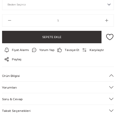
SEPETE EKLE
Fiyat Alarmı
Yorum Yap
Tavsiye Et
Karşılaştır
ayo ve Şort
Paylaş
Ürün Bilgisi
Yorumları
Soru & Cevap
Taksit Seçenekleri