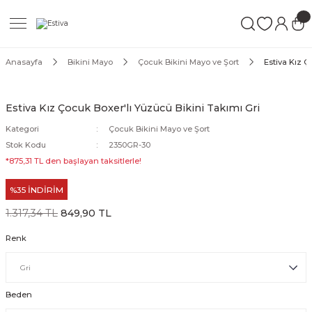
Geri Dön
Geri Dön
Geri Dön
ımları
Mayo
Anasayfa
Bikini Mayo
Çocuk Bikini Mayo ve Şort
Estiva Kız Ç
akımları
ı
ettür Mayo
Estiva Kız Çocuk Boxer'lı Yüzücü Bikini Takımı Gri
akımları
ttür Mayo
Kategori
Çocuk Bikini Mayo ve Şort
Stok Kodu
2350GR-30
Takım
akımları
ayo
*875,31 TL den başlayan taksitlerle!
%35 İNDİRİM
Mayo
1.317,34 TL
849,90 TL
Mayo
Renk
Beden