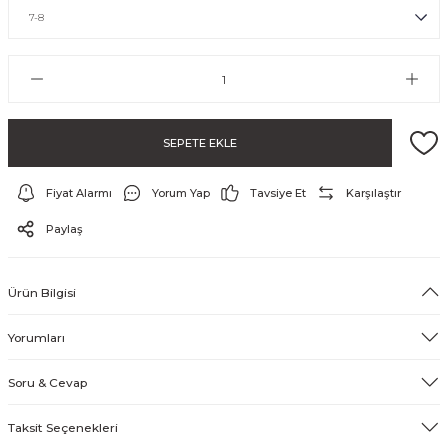
SEPETE EKLE
Fiyat Alarmı
Yorum Yap
Tavsiye Et
Karşılaştır
ayo ve Şort
Paylaş
Ürün Bilgisi
Yorumları
Soru & Cevap
Taksit Seçenekleri