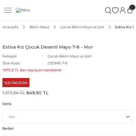
Geri Dön
Geri Dön
Geri Dön
ımları
Mayo
Anasayfa
Bikini Mayo
Çocuk Bikini Mayo ve Şort
Estiva Kız Ç
akımları
ı
ettür Mayo
Estiva Kız Çocuk Desenli Mayo 7-8 - Mor
akımları
ttür Mayo
Kategori
Çocuk Bikini Mayo ve Şort
Stok Kodu
2325MR-7-8
Takım
akımları
ayo
*875,31 TL den başlayan taksitlerle!
%35 İNDİRİM
Mayo
1.317,34 TL
849,90 TL
Mayo
Renk
Beden