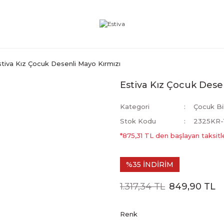
stiva Kız Çocuk Desenli Mayo Kırmızı
Estiva Kız Çocuk Dese
Kategori
Çocuk Bi
Stok Kodu
2325KR-1
*875,31 TL den başlayan taksitle
%35 İNDİRİM
1.317,34 TL
849,90 TL
Renk